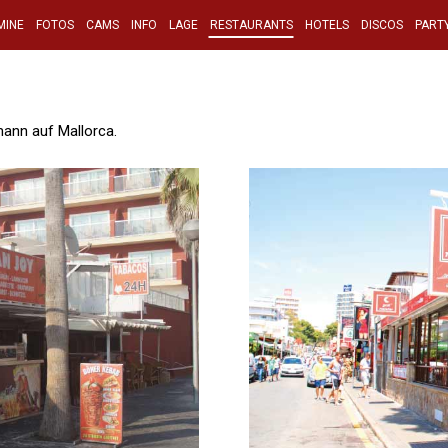
MINE
FOTOS
CAMS
INFO
LAGE
RESTAURANTS
HOTELS
DISCOS
PART
ann auf Mallorca.