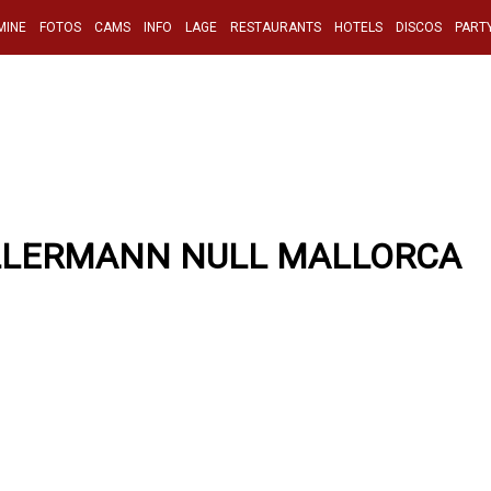
MINE
FOTOS
CAMS
INFO
LAGE
RESTAURANTS
HOTELS
DISCOS
PART
LLERMANN NULL MALLORCA